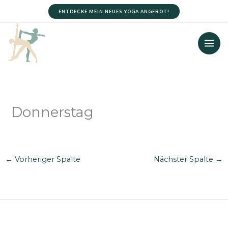
Zum
ENTDECKE MEIN NEUES YOGA ANGEBOT!
Inhalt
springen
Donnerstag
←
Vorheriger Spalte
Nächster Spalte
→