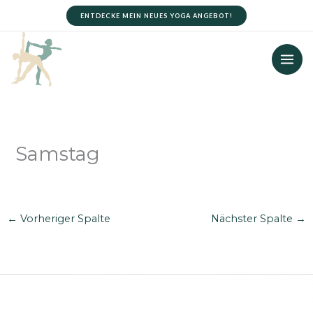
Zum
ENTDECKE MEIN NEUES YOGA ANGEBOT!
Inhalt
springen
Samstag
←
Vorheriger Spalte
Nächster Spalte
→